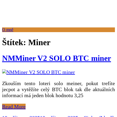
Cink Zdeněk
Vítám vás na mích stránkách
O mně
Štítek:
Miner
NMMiner V2 SOLO BTC miner
Zkouším tento loteri solo meiner, pokut trefíte
jecpot a vytěžíte celý BTC blok tak dle aktuálních
informací má jeden blok hodnotu 3,25
Read More