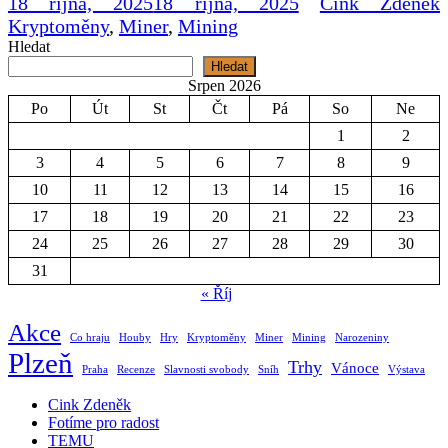
18 října, 2025
18 října, 2025
Cink Zdeněk
Kryptoměny
,
Miner
,
Mining
Hledat
Hledat
Srpen 2026
Po
Út
St
Čt
Pá
So
Ne
1
2
3
4
5
6
7
8
9
10
11
12
13
14
15
16
17
18
19
20
21
22
23
24
25
26
27
28
29
30
31
« Říj
Akce
Co hraju
Houby
Hry
Kryptoměny
Miner
Mining
Narozeniny
Plzeň
Trhy
Vánoce
Praha
Recenze
Slavnosti svobody
Sníh
Výstava
Cink Zdeněk
Fotíme pro radost
TEMU